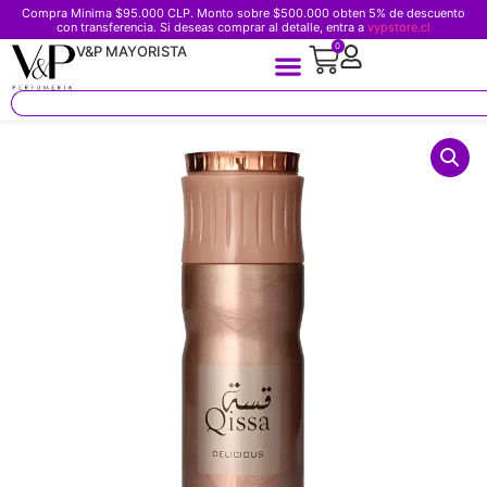
Compra Minima $95.000 CLP. Monto sobre $500.000 obten 5% de descuento
con transferencia. Si deseas comprar al detalle, entra a
vypstore.cl
0
V&P MAYORISTA