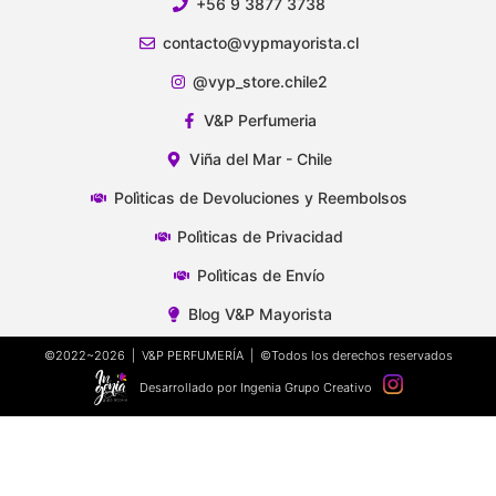
+56 9 3877 3738
contacto@vypmayorista.cl
@vyp_store.chile2
V&P Perfumeria
Viña del Mar - Chile
Polìticas de Devoluciones y Reembolsos
Polìticas de Privacidad
Polìticas de Envío
Blog V&P Mayorista
©2022~2026 | V&P PERFUMERÍA | ©Todos los derechos reservados
Desarrollado por Ingenia Grupo Creativo