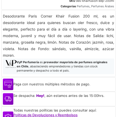
SKU
des-khairfusion-edp-200ml
Categorías
Perfumes
,
Perfumes Árabes
Desodorante Paris Corner Khair Fusion 200 ml, es un
desodorante ideal para quienes buscan oler fresco, dulce y
elegante, perfecto para el día a día o layering, con una vibra
moderna, juvenil y muy fácil de usar. Notas de Salida: lichi,
manzana, grosella negra, limón. Notas de Corazón: jazmín, rosa,
violeta. Notas de Fondo: sándalo, vainilla, almizcle, azúcar
moren.
VyP Perfumería
es
proveedor mayorista de perfumes originales
en Chile
, abasteciendo emprendedores y tiendas con stock
permanente y despacho a todo el país.
Paga con nuestros múltiples métodos de pago.
Se despacha:
Hoy!
, aún estamos antes de las 15:00hrs.
Todas nuestras políticas las puedes consultar aquí:
Políticas de Devoluciones y Reembolsos