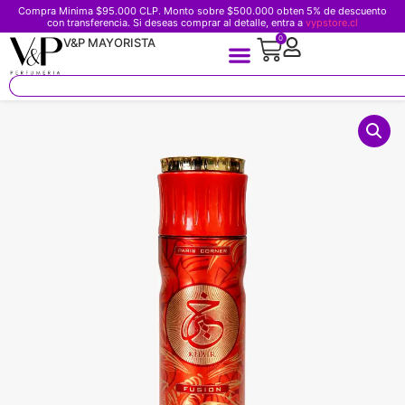
Compra Minima $95.000 CLP. Monto sobre $500.000 obten 5% de descuento
con transferencia. Si deseas comprar al detalle, entra a
vypstore.cl
0
V&P MAYORISTA