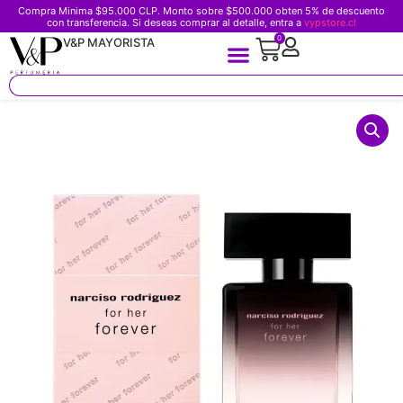
Compra Minima $95.000 CLP. Monto sobre $500.000 obten 5% de descuento
con transferencia. Si deseas comprar al detalle, entra a
vypstore.cl
0
V&P MAYORISTA