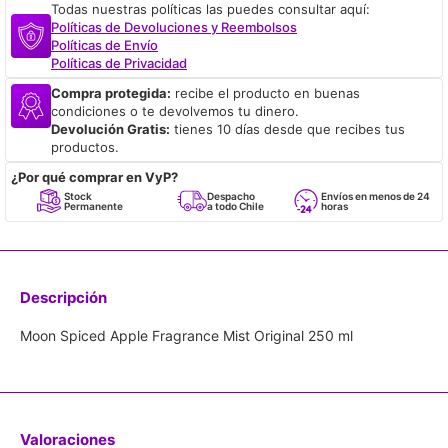
Todas nuestras políticas las puedes consultar aquí:
Políticas de Devoluciones y Reembolsos
Políticas de Envío
Políticas de Privacidad
Compra protegida:
recibe el producto en buenas
condiciones o te devolvemos tu dinero.
Devolución Gratis:
tienes 10 días desde que recibes tus
productos.
¿Por qué comprar en VyP?
Stock
Despacho
Envíos en menos de 24
Re
Permanente
a todo Chile
horas
Em
Descripción
Moon Spiced Apple Fragrance Mist Original 250 ml
Valoraciones