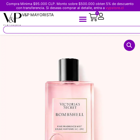
Compra Minima $95.000 CLP. Monto sobre $500.000 obten 5% de descuento
con transferencia. Si deseas comprar al detalle, entra a
vypstore.cl
0
V&P MAYORISTA