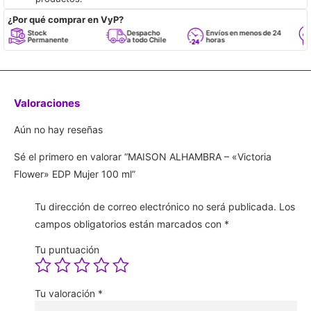
¿Por qué comprar en VyP?
Stock
Despacho
Envíos en menos de 24
Respal
Permanente
a todo Chile
horas
Empren
Valoraciones
Aún no hay reseñas
Sé el primero en valorar “MAISON ALHAMBRA – «Victoria
Flower» EDP Mujer 100 ml”
Tu dirección de correo electrónico no será publicada.
Los
campos obligatorios están marcados con
*
Tu puntuación
Tu valoración
*