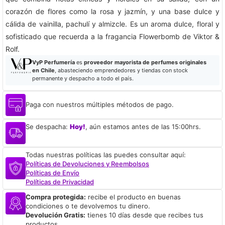
corazón de flores como la rosa y jazmín, y una base dulce y
cálida de vainilla, pachulí y almizcle. Es un aroma dulce, floral y
sofisticado que recuerda a la fragancia Flowerbomb de Viktor &
Rolf.
VyP Perfumería
es
proveedor mayorista de perfumes originales
en Chile
, abasteciendo emprendedores y tiendas con stock
permanente y despacho a todo el país.
Paga con nuestros múltiples métodos de pago.
Se despacha:
Hoy!
, aún estamos antes de las 15:00hrs.
Todas nuestras políticas las puedes consultar aquí:
Políticas de Devoluciones y Reembolsos
Políticas de Envío
Políticas de Privacidad
Compra protegida:
recibe el producto en buenas
condiciones o te devolvemos tu dinero.
Devolución Gratis:
tienes 10 días desde que recibes tus
productos.