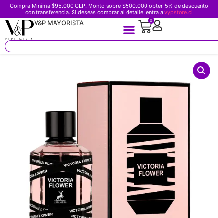
Compra Minima $95.000 CLP. Monto sobre $500.000 obten 5% de descuento
con transferencia. Si deseas comprar al detalle, entra a
vypstore.cl
0
V&P MAYORISTA