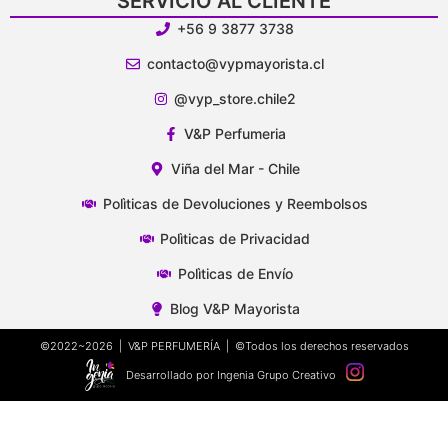
SERVICIO AL CLIENTE
+56 9 3877 3738
contacto@vypmayorista.cl
@vyp_store.chile2
V&P Perfumeria
Viña del Mar - Chile
Polìticas de Devoluciones y Reembolsos
Polìticas de Privacidad
Polìticas de Envío
Blog V&P Mayorista
©2022~2026 | V&P PERFUMERÍA | ©Todos los derechos reservados
Desarrollado por Ingenia Grupo Creativo