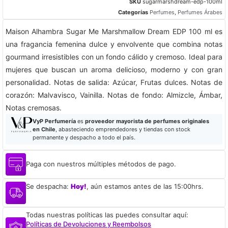
SKU
sugarmarshdream-edp-100ml
Categorías
Perfumes
,
Perfumes Árabes
Maison Alhambra Sugar Me Marshmallow Dream EDP 100 ml es
una fragancia femenina dulce y envolvente que combina notas
gourmand irresistibles con un fondo cálido y cremoso. Ideal para
mujeres que buscan un aroma delicioso, moderno y con gran
personalidad. Notas de salida: Azúcar, Frutas dulces. Notas de
corazón: Malvavisco, Vainilla. Notas de fondo: Almizcle, Ámbar,
Notas cremosas.
VyP Perfumería
es
proveedor mayorista de perfumes originales
en Chile
, abasteciendo emprendedores y tiendas con stock
permanente y despacho a todo el país.
Paga con nuestros múltiples métodos de pago.
Se despacha:
Hoy!
, aún estamos antes de las 15:00hrs.
Todas nuestras políticas las puedes consultar aquí:
Políticas de Devoluciones y Reembolsos