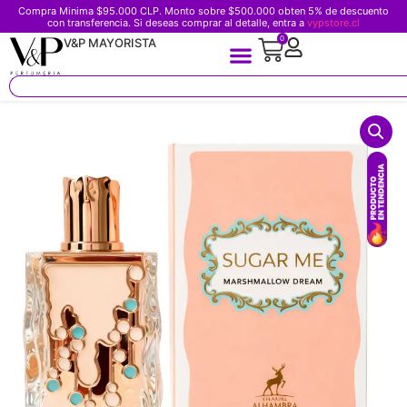
Compra Minima $95.000 CLP. Monto sobre $500.000 obten 5% de descuento
con transferencia. Si deseas comprar al detalle, entra a
vypstore.cl
0
V&P MAYORISTA