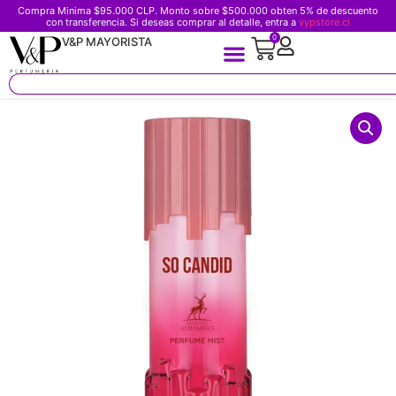
Compra Minima $95.000 CLP. Monto sobre $500.000 obten 5% de descuento
con transferencia. Si deseas comprar al detalle, entra a
vypstore.cl
0
V&P MAYORISTA