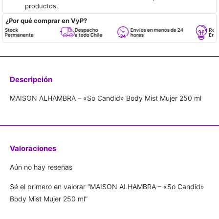
productos.
¿Por qué comprar en VyP?
tock
Despacho
Envíos en menos de 24
Respald
ermanente
a todo Chile
horas
Empren
Descripción
MAISON ALHAMBRA – «So Candid» Body Mist Mujer 250 ml
Valoraciones
Aún no hay reseñas
Sé el primero en valorar “MAISON ALHAMBRA – «So Candid»
Body Mist Mujer 250 ml”