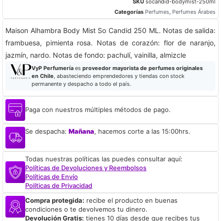
SKU
socandid-bodymist-250ml
Categorías
Perfumes
,
Perfumes Árabes
Maison Alhambra Body Mist So Candid 250 ML. Notas de salida:
frambuesa, pimienta rosa. Notas de corazón: flor de naranjo,
jazmín, nardo. Notas de fondo: pachulí, vainilla, almizcle
VyP Perfumería
es
proveedor mayorista de perfumes originales
en Chile
, abasteciendo emprendedores y tiendas con stock
permanente y despacho a todo el país.
Paga con nuestros múltiples métodos de pago.
Se despacha:
Mañana
, hacemos corte a las 15:00hrs.
Todas nuestras políticas las puedes consultar aquí:
Políticas de Devoluciones y Reembolsos
Políticas de Envío
Políticas de Privacidad
Compra protegida:
recibe el producto en buenas
condiciones o te devolvemos tu dinero.
Devolución Gratis:
tienes 10 días desde que recibes tus