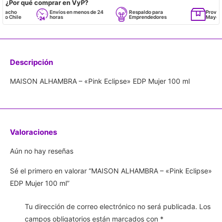
¿Por qué comprar en VyP?
cho
Envíos en menos de 24
Respaldo para
Proveedor
 Chile
horas
Emprendedores
Mayorista
Descripción
MAISON ALHAMBRA – «Pink Eclipse» EDP Mujer 100 ml
Valoraciones
Aún no hay reseñas
Sé el primero en valorar “MAISON ALHAMBRA – «Pink Eclipse»
EDP Mujer 100 ml”
Tu dirección de correo electrónico no será publicada.
Los
campos obligatorios están marcados con
*