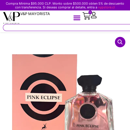
Compra Minima $95.000 CLP. Monto sobre $500.000 obten 5% de descuento
con transferencia. Si deseas comprar al detalle, entra a
vypstore.cl
0
V&P MAYORISTA