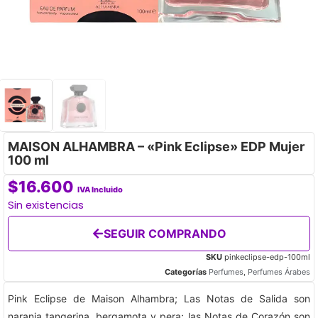
MAISON ALHAMBRA – «Pink Eclipse» EDP Mujer
100 ml
$
16.600
IVA Incluido
Sin existencias
SEGUIR COMPRANDO
SKU
pinkeclipse-edp-100ml
Categorías
Perfumes
,
Perfumes Árabes
Pink Eclipse de Maison Alhambra; Las Notas de Salida son
naranja tangerina, bergamota y pera; las Notas de Corazón son