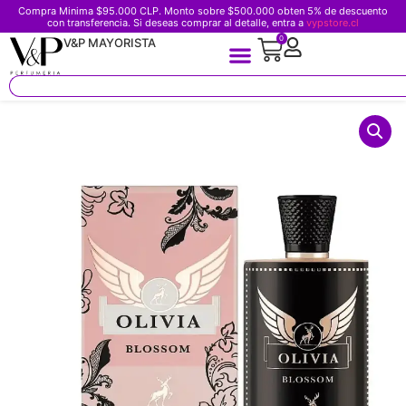
Compra Minima $95.000 CLP. Monto sobre $500.000 obten 5% de descuento
con transferencia. Si deseas comprar al detalle, entra a
vypstore.cl
0
V&P MAYORISTA