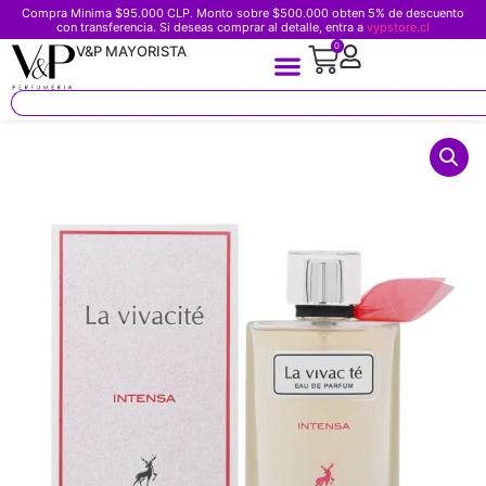
Compra Minima $95.000 CLP. Monto sobre $500.000 obten 5% de descuento
con transferencia. Si deseas comprar al detalle, entra a
vypstore.cl
0
V&P MAYORISTA