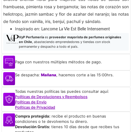
frambuesa, pimienta rosa y bergamota; las notas de corazón son
heliotropo, jazmin sambac y flor de azahar del naranjo; las notas
de fondo son vainilla, iris, benjuí, pachulí y sándalo.
​Inspirado en:
Lancome La Vie Est Belle Intensement
VyP Perfumería
es
proveedor mayorista de perfumes originales
en Chile
, abasteciendo emprendedores y tiendas con stock
permanente y despacho a todo el país.
Paga con nuestros múltiples métodos de pago.
Se despacha:
Mañana
, hacemos corte a las 15:00hrs.
Todas nuestras políticas las puedes consultar aquí:
Políticas de Devoluciones y Reembolsos
Políticas de Envío
Políticas de Privacidad
Compra protegida:
recibe el producto en buenas
condiciones o te devolvemos tu dinero.
Devolución Gratis:
tienes 10 días desde que recibes tus
productos.