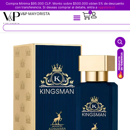
Compra Minima $95.000 CLP. Monto sobre $500.000 obten 5% de descuento
con transferencia. Si deseas comprar al detalle, entra a
vypstore.cl
0
V&P MAYORISTA