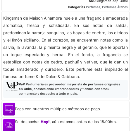
SKU
kingsman-edp-30ml
Categorías
Perfumes
,
Perfumes Árabes
Kingsman de Maison Alhambra huele a una fragancia amaderada
aromática, fresca y sofisticada. En sus notas de salida,
predominan la naranja sanguina, las bayas de enebro, los cítricos
y el limón siciliano. En el corazón, se encuentran notas como la
salvia, la lavanda, la pimienta negra y el geranio, que le aportan
un toque especiado y herbal. En el fondo, la fragancia se
estabiliza con notas de cedro, pachulí y vetiver, que le dan un
toque amaderado y duradero. Este perfume esta inspirado el
famoso perfume K de Dolce & Gabbana.
VyP Perfumería
es
proveedor mayorista de perfumes originales
en Chile
, abasteciendo emprendedores y tiendas con stock
permanente y despacho a todo el país.
Paga con nuestros múltiples métodos de pago.
Se despacha:
Hoy!
, aún estamos antes de las 15:00hrs.