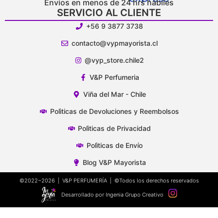
Envíos en menos de 24 hrs hábiles
SERVICIO AL CLIENTE
+56 9 3877 3738
contacto@vypmayorista.cl
@vyp_store.chile2
V&P Perfumeria
Viña del Mar - Chile
Polìticas de Devoluciones y Reembolsos
Polìticas de Privacidad
Polìticas de Envío
Blog V&P Mayorista
©2022~2026 | V&P PERFUMERÍA | ©Todos los derechos reservados
Desarrollado por Ingenia Grupo Creativo