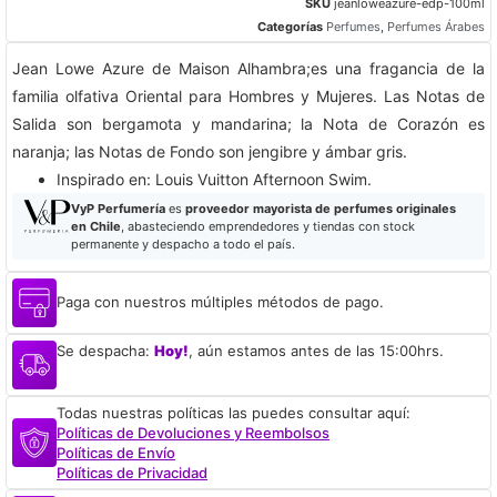
SKU
jeanloweazure-edp-100ml
Categorías
Perfumes
,
Perfumes Árabes
Jean Lowe Azure de Maison Alhambra;es una fragancia de la
familia olfativa Oriental para Hombres y Mujeres. Las Notas de
Salida son bergamota y mandarina; la Nota de Corazón es
naranja; las Notas de Fondo son jengibre y ámbar gris.
​Inspirado en: Louis Vuitton Afternoon Swim.
VyP Perfumería
es
proveedor mayorista de perfumes originales
en Chile
, abasteciendo emprendedores y tiendas con stock
permanente y despacho a todo el país.
Paga con nuestros múltiples métodos de pago.
Se despacha:
Hoy!
, aún estamos antes de las 15:00hrs.
Todas nuestras políticas las puedes consultar aquí:
Políticas de Devoluciones y Reembolsos
Políticas de Envío
Políticas de Privacidad