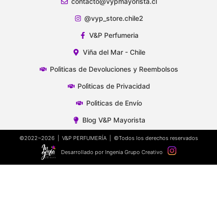
contacto@vypmayorista.cl
@vyp_store.chile2
V&P Perfumeria
Viña del Mar - Chile
Polìticas de Devoluciones y Reembolsos
Polìticas de Privacidad
Polìticas de Envío
Blog V&P Mayorista
©2022~2026 | V&P PERFUMERÍA | ©Todos los derechos reservados
Desarrollado por Ingenia Grupo Creativo