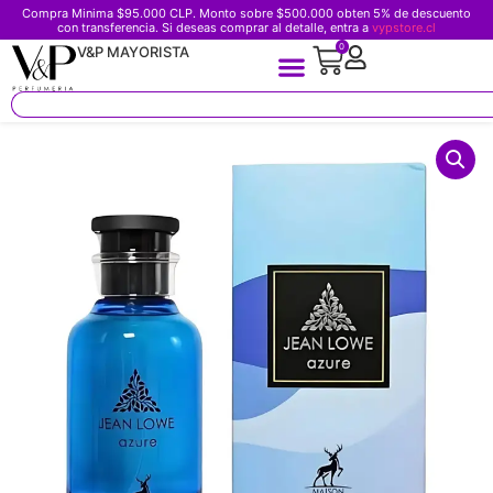
Compra Minima $95.000 CLP. Monto sobre $500.000 obten 5% de descuento
con transferencia. Si deseas comprar al detalle, entra a
vypstore.cl
0
V&P MAYORISTA