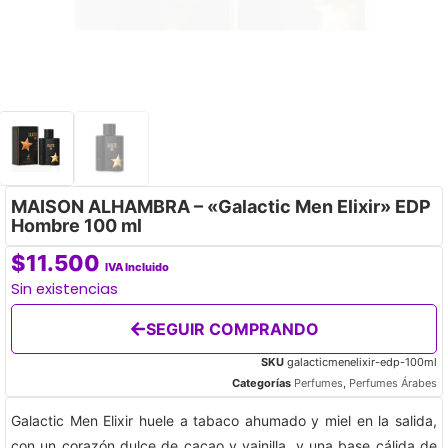
MAISON ALHAMBRA – «Galactic Men Elixir» EDP
Hombre 100 ml
$
11.500
IVA Incluido
Sin existencias
SEGUIR COMPRANDO
SKU
galacticmenelixir-edp-100ml
Categorías
Perfumes
,
Perfumes Árabes
Galactic Men Elixir huele a tabaco ahumado y miel en la salida,
con un corazón dulce de cacao y vainilla, y una base cálida de