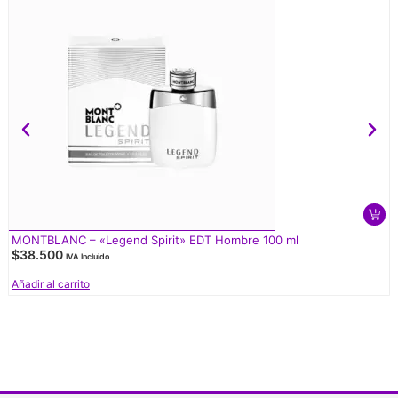
MONTBLANC – «Legend Spirit» EDT Hombre 100 ml
$
38.500
IVA Incluido
Añadir al carrito
V
d