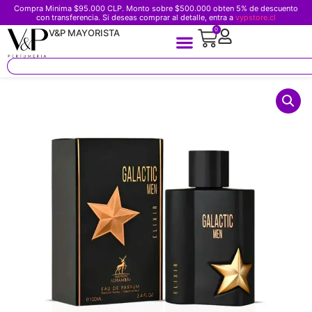
Compra Minima $95.000 CLP. Monto sobre $500.000 obten 5% de descuento
con transferencia. Si deseas comprar al detalle, entra a
vypstore.cl
0
V&P MAYORISTA