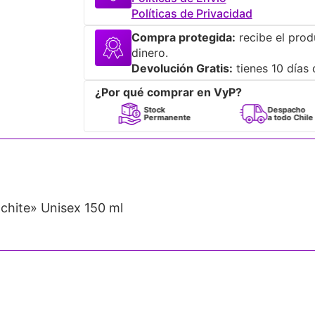
Políticas de Privacidad
Compra protegida:
recibe el prod
dinero.
Devolución Gratis:
tienes 10 días 
¿Por qué comprar en VyP?
mes
Stock
Despacho
riginales
Permanente
a todo Chile
hite» Unisex 150 ml