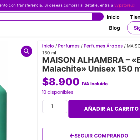
 con transferencia. Si deseas comprar al detalle, entra a
vypstore.cl
Inicio
Tie
Blog
Si
Inicio
Perfumes
Perfumes Árabes
/
/
/ MAISO
150 ml
MAISON ALHAMBRA – «Bo
Malachite» Unisex 150 m
$
8.900
IVA Incluido
10 disponibles
AÑADIR AL CARRITO
SEGUIR COMPRANDO