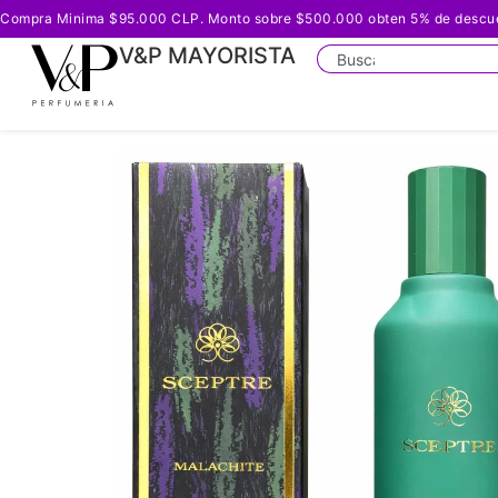
Compra Minima $95.000 CLP. Monto sobre $500.000 obten 5% de descuento
V&P MAYORISTA