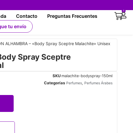
0
nda
Contacto
Preguntas Frecuentes
gue tu envío
N ALHAMBRA – «Body Spray Sceptre Malachite» Unisex
dy Spray Sceptre
l
SKU
malachite-bodyspray-150ml
Categorías
,
Perfumes
Perfumes Árabes