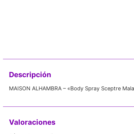
Respaldo para
Proveedor
Perfu
Emprendedores
Mayorista
100% O
Descripción
MAISON ALHAMBRA – «Body Spray Sceptre Malac
Valoraciones