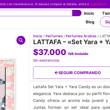
 con transferencia. Si deseas comprar al detalle, entra a
vypstore.cl
Inicio
Tie
Blog
Si
Inicio
Perfumes
Perfumes Árabes
/
/
/ LATTA
LATTAFA – «Set Yara + 
$
37.000
IVA Incluido
Sin existencias
SEGUIR COMPRANDO
Lattafa Set Yara + Yara Candy es un dú
elegancia. Yara destaca por su perfil flo
Candy ofrece un aroma más juvenil y g
Juntas forman un set ideal para quie