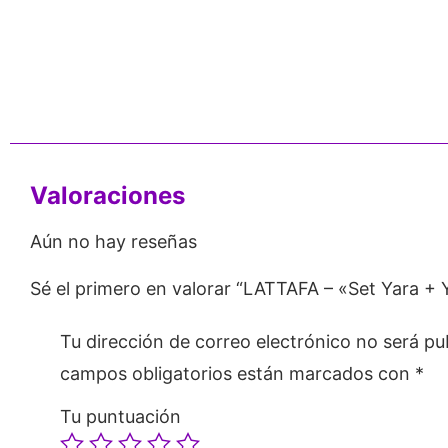
nos de 24
Respaldo para
Proveedor
Emprendedores
Mayorista
Valoraciones
Aún no hay reseñas
Sé el primero en valorar “LATTAFA – «Set Yara +
Tu dirección de correo electrónico no será pu
campos obligatorios están marcados con
*
Tu puntuación