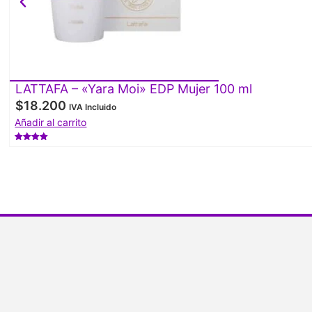
LATTAFA – «Yara Moi» EDP Mujer 100 ml
$
18.200
IVA Incluido
Añadir al carrito
Valorado
con
4.50
de 5