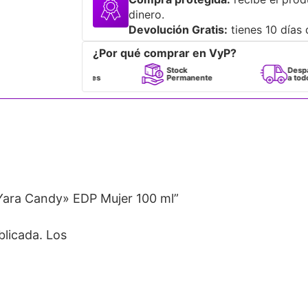
dinero.
Devolución Gratis:
tienes 10 días 
¿Por qué comprar en VyP?
Perfumes
Stock
Despacho
100% Originales
Permanente
a todo Chile
 Yara Candy» EDP Mujer 100 ml”
blicada.
Los