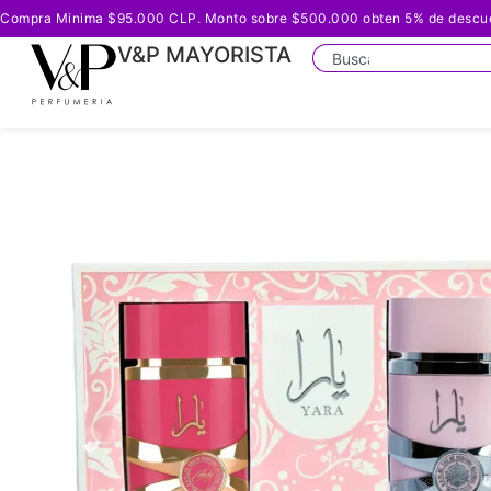
Compra Minima $95.000 CLP. Monto sobre $500.000 obten 5% de descuento
V&P MAYORISTA