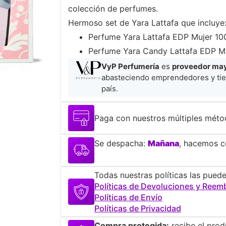
colección de perfumes.
Hermoso set de Yara Lattafa que incluye
​Perfume Yara Lattafa EDP Mujer 10
Perfume Yara Candy Lattafa EDP Mu
VyP Perfumería
es
proveedor mayo
abasteciendo emprendedores y tie
país.
Paga con nuestros múltiples méto
Se despacha:
Mañana
, hacemos co
Todas nuestras políticas las puede
Políticas de Devoluciones y Reem
Políticas de Envío
Políticas de Privacidad
Compra protegida:
recibe el prod