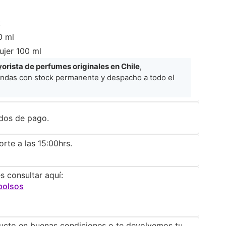
:
0 ml
jer 100 ml
rista de perfumes originales en Chile
,
ndas con stock permanente y despacho a todo el
dos de pago.
rte a las 15:00hrs.
s consultar aquí:
bolsos
ucto en buenas condiciones o te devolvemos tu