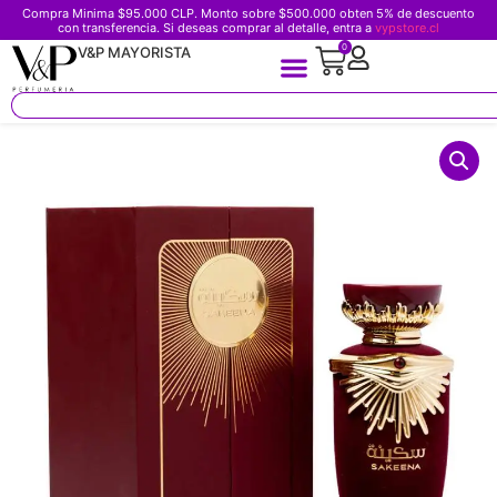
Compra Minima $95.000 CLP. Monto sobre $500.000 obten 5% de descuento
con transferencia. Si deseas comprar al detalle, entra a
vypstore.cl
0
V&P MAYORISTA