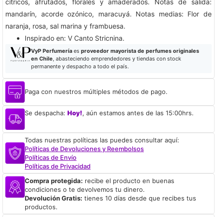
cítricos, afrutados, florales y amaderados. Notas de salida:
mandarín, acorde ozónico, maracuyá. Notas medias: Flor de
naranja, rosa, sal marina y frambuesa.
​Inspirado en: V Canto Stricnina.
VyP Perfumería
es
proveedor mayorista de perfumes originales
en Chile
, abasteciendo emprendedores y tiendas con stock
permanente y despacho a todo el país.
Paga con nuestros múltiples métodos de pago.
Se despacha:
Hoy!
, aún estamos antes de las 15:00hrs.
Todas nuestras políticas las puedes consultar aquí:
Políticas de Devoluciones y Reembolsos
Políticas de Envío
Políticas de Privacidad
Compra protegida:
recibe el producto en buenas
condiciones o te devolvemos tu dinero.
Devolución Gratis:
tienes 10 días desde que recibes tus
productos.