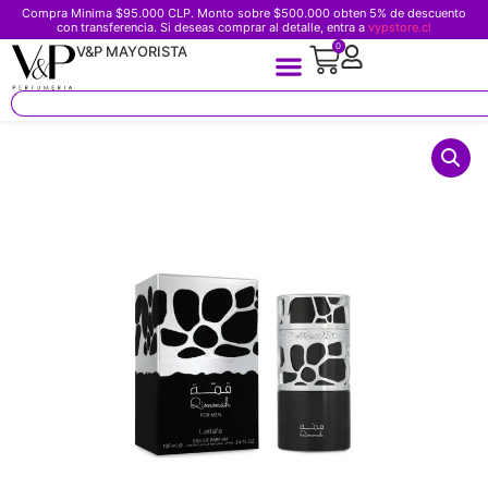
Compra Minima $95.000 CLP. Monto sobre $500.000 obten 5% de descuento
con transferencia. Si deseas comprar al detalle, entra a
vypstore.cl
0
V&P MAYORISTA