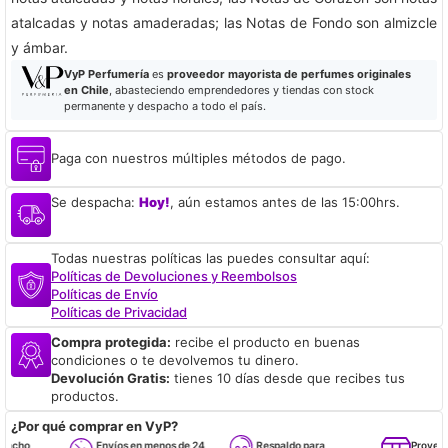
atalcadas y notas amaderadas; las Notas de Fondo son almizcle
y ámbar.
VyP Perfumería
es
proveedor mayorista de perfumes originales
en Chile
, abasteciendo emprendedores y tiendas con stock
permanente y despacho a todo el país.
Paga con nuestros múltiples métodos de pago.
Se despacha:
Hoy!
, aún estamos antes de las 15:00hrs.
Todas nuestras políticas las puedes consultar aquí:
Políticas de Devoluciones y Reembolsos
Políticas de Envío
Políticas de Privacidad
Compra protegida:
recibe el producto en buenas
condiciones o te devolvemos tu dinero.
Devolución Gratis:
tienes 10 días desde que recibes tus
productos.
¿Por qué comprar en VyP?
cho
Envíos en menos de 24
Respaldo para
Proveedor