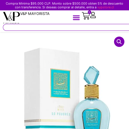
Compra Minima $95.000 CLP. Monto sobre $500.000 obten 5% de descuento
con transferencia. Si deseas comprar al detalle, entra a
vypstore.cl
0
V&P MAYORISTA