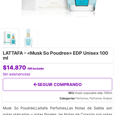
LATTAFA – «Musk So Poudree» EDP Unisex 100
ml
$
14.870
IVA Incluido
Sin existencias
SEGUIR COMPRANDO
SKU
musk-sopoudre-edp-100ml
Categorías
Perfumes
,
Perfumes Árabes
Musk So Poudrée;Lattafa Perfumes;Las Notas de Salida son
notas atalcadas y notas florales; las Notas de Corazón son notas