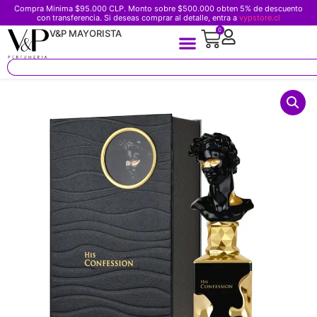
Compra Minima $95.000 CLP. Monto sobre $500.000 obten 5% de descuento
con transferencia. Si deseas comprar al detalle, entra a
vypstore.cl
0
V&P MAYORISTA