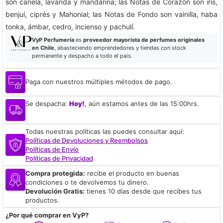
son canela, lavanda y mandarina; las Notas de Corazón son iris,
benjuí, ciprés y Mahonial; las Notas de Fondo son vainilla, haba
tonka, ámbar, cedro, incienso y pachulí.
VyP Perfumería
es
proveedor mayorista de perfumes originales
en Chile
, abasteciendo emprendedores y tiendas con stock
permanente y despacho a todo el país.
Paga con nuestros múltiples métodos de pago.
Se despacha:
Hoy!
, aún estamos antes de las 15:00hrs.
Todas nuestras políticas las puedes consultar aquí:
Políticas de Devoluciones y Reembolsos
Políticas de Envío
Políticas de Privacidad
Compra protegida:
recibe el producto en buenas
condiciones o te devolvemos tu dinero.
Devolución Gratis:
tienes 10 días desde que recibes tus
productos.
¿Por qué comprar en VyP?