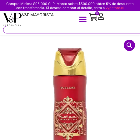
Compra Minima $95.000 CLP. Monto sobre $500.000 obten 5% de descuento
con transferencia. Si deseas comprar al detalle, entra a
vypstore.cl
0
V&P MAYORISTA