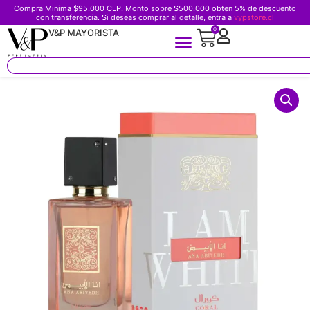
Compra Minima $95.000 CLP. Monto sobre $500.000 obten 5% de descuento
con transferencia. Si deseas comprar al detalle, entra a
vypstore.cl
0
V&P MAYORISTA