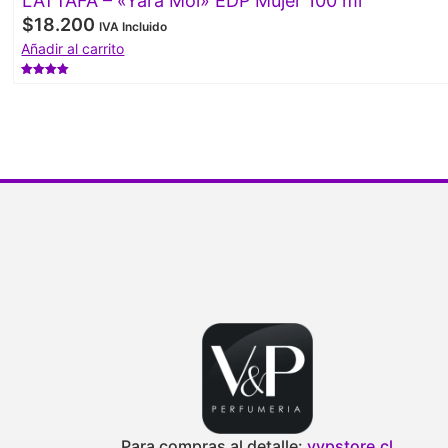
LATTAFA – «Yara Moi» EDP Mujer 100 ml
$
18.200
IVA Incluido
Añadir al carrito
Valorado
con
4.50
de 5
Para compras al detalle:
vypstore.cl