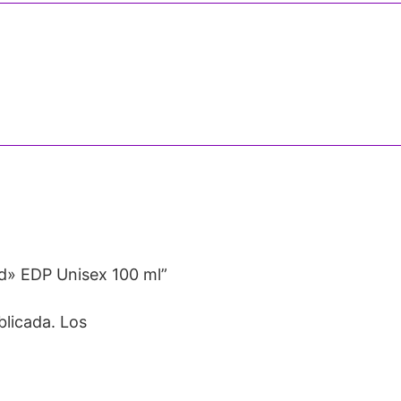
ld» EDP Unisex 100 ml”
blicada.
Los