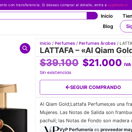
 con transferencia. Si deseas comprar al detalle, entra a
vypstore.cl
Inicio
Tie
Blog
Si
Inicio
Perfumes
Perfumes Árabes
/
/
/ LATTA
LATTAFA – «Al Qiam Gol
$
39.100
$
21.000
IVA
Sin existencias
SEGUIR COMPRANDO
Al Qiam Gold;Lattafa Perfumes;es una fra
Mujeres. Las Notas de Salida son frambu
pachulí; las Notas de Fondo son madera d
VyP Perfumería
es
proveedor mayo