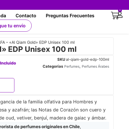
0
nda
Contacto
Preguntas Frecuentes
gue tu envío
FA – «Al Qiam Gold» EDP Unisex 100 ml
d» EDP Unisex 100 ml
SKU
al-qiam-gold-edp-100ml
 Incluido
Categorías
,
Perfumes
Perfumes Árabes
gancia de la familia olfativa para Hombres y
esa y azafrán; las Notas de Corazón son cuero y
e oud, vetiver, benjuí, madera de gaiac y ámbar.
rista de perfumes originales en Chile
,