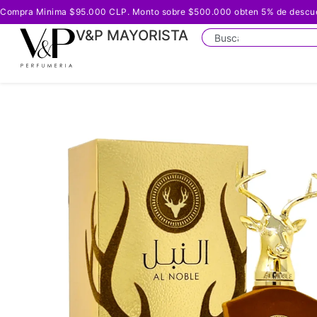
Compra Minima $95.000 CLP. Monto sobre $500.000 obten 5% de descuento
V&P MAYORISTA