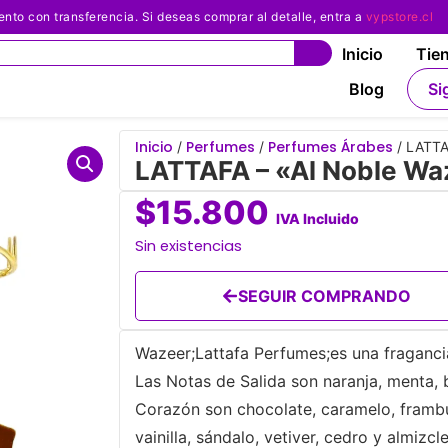
 con transferencia. Si deseas comprar al detalle, entra a
vypstore.cl
Inicio
Tie
Blog
Si
Inicio
Perfumes
Perfumes Árabes
/
/
/ LATTA
LATTAFA – «Al Noble Wa
$
15.800
IVA Incluido
Sin existencias
SEGUIR COMPRANDO
Wazeer;Lattafa Perfumes;es una fragancia
Las Notas de Salida son naranja, menta, 
Corazón son chocolate, caramelo, frambue
vainilla, sándalo, vetiver, cedro y almizcle.