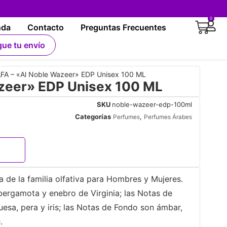
0
nda
Contacto
Preguntas Frecuentes
gue tu envío
FA – «Al Noble Wazeer» EDP Unisex 100 ML
zeer» EDP Unisex 100 ML
SKU
noble-wazeer-edp-100ml
Categorías
,
Perfumes
Perfumes Árabes
 de la familia olfativa para Hombres y Mujeres.
bergamota y enebro de Virginia; las Notas de
sa, pera y iris; las Notas de Fondo son ámbar,
​