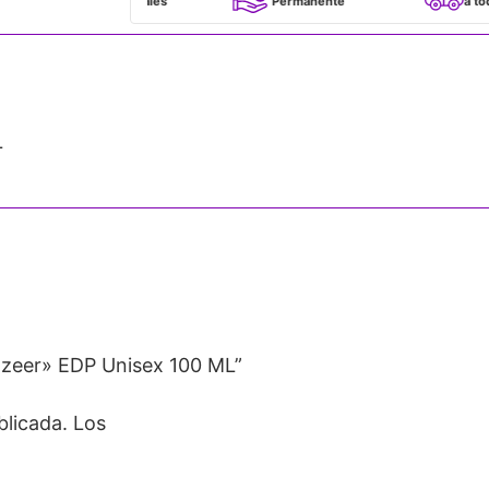
100% Originales
Permanente
a todo Chile
L
azeer» EDP Unisex 100 ML”
blicada.
Los