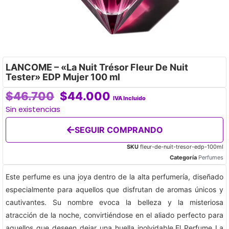
LANCOME – «La Nuit Trésor Fleur De Nuit
Tester» EDP Mujer 100 ml
$
46.700
$
44.000
IVA Incluido
Sin existencias
SEGUIR COMPRANDO
SKU
fleur-de-nuit-tresor-edp-100ml
Categoría
Perfumes
Este perfume es una joya dentro de la alta perfumería, diseñado
especialmente para aquellos que disfrutan de aromas únicos y
cautivantes. Su nombre evoca la belleza y la misteriosa
atracción de la noche, convirtiéndose en el aliado perfecto para
aquellos que deseen dejar una huella inolvidable.El Perfume La