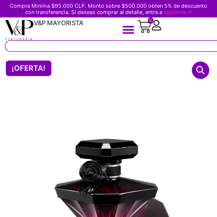
Compra Minima $95.000 CLP. Monto sobre $500.000 obten 5% de descuento
con transferencia. Si deseas comprar al detalle, entra a
vypstore.cl
0
V&P MAYORISTA
¡OFERTA!