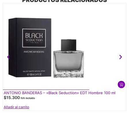
PRODUCTOS RELACIONADOS
ANTONIO BANDERAS – «Black Seduction» EDT Hombre 100 ml
$
15.300
IVA Incluido
Añadir al carrito
V
d