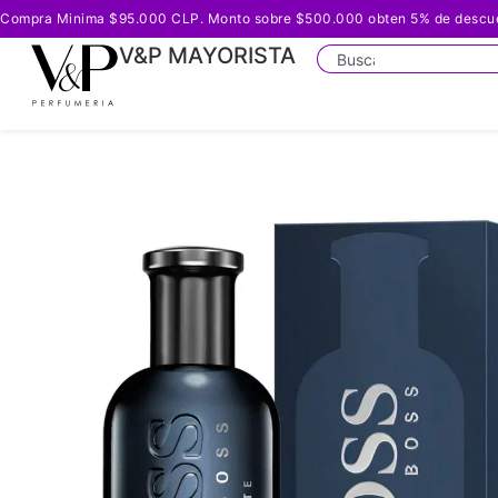
Compra Minima $95.000 CLP. Monto sobre $500.000 obten 5% de descuento
V&P MAYORISTA