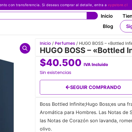
 con transferencia. Si deseas comprar al detalle, entra a
vypstore.cl
Inicio
Tie
Blog
Si
Inicio
Perfumes
/
/ HUGO BOSS – «Bottled Infi
HUGO BOSS – «Bottled I
$
40.500
IVA Incluido
Sin existencias
SEGUIR COMPRANDO
Boss Bottled Infinite;Hugo Boss;es una fr
Aromática para Hombres. Las Notas de Sa
las Notas de Corazón son lavanda, romer
olivo.