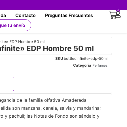
0
nda
Contacto
Preguntas Frecuentes
gue tu envío
nite» EDP Hombre 50 ml
nfinite» EDP Hombre 50 ml
SKU
bottledinfinite-edp-50ml
Categoría
Perfumes
agancia de la familia olfativa Amaderada
lida son manzana, canela, salvia y mandarina;
o y pachulí; las Notas de Fondo son sándalo y