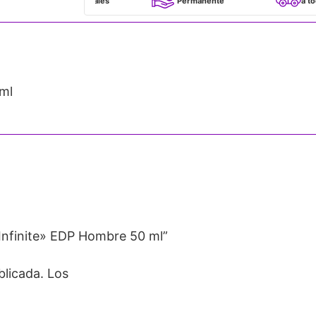
100% Originales
Permanente
a todo Chile
ml
Infinite» EDP Hombre 50 ml”
blicada.
Los