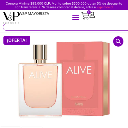
Compra Minima $95.000 CLP. Monto sobre $500.000 obten 5% de descuento
con transferencia. Si deseas comprar al detalle, entra a
vypstore.cl
0
V&P MAYORISTA
¡OFERTA!