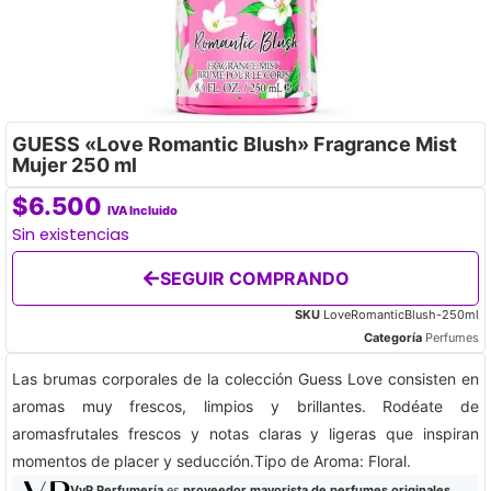
GUESS «Love Romantic Blush» Fragrance Mist
Mujer 250 ml
$
6.500
IVA Incluido
Sin existencias
SEGUIR COMPRANDO
SKU
LoveRomanticBlush-250ml
Categoría
Perfumes
Las brumas corporales de la colección Guess Love consisten en
aromas muy frescos, limpios y brillantes. Rodéate de
aromasfrutales frescos y notas claras y ligeras que inspiran
momentos de placer y seducción.Tipo de Aroma: Floral.
VyP Perfumería
es
proveedor mayorista de perfumes originales