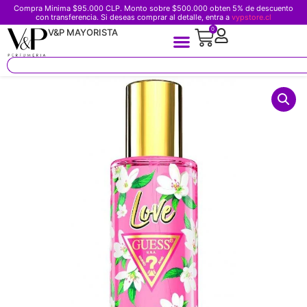
Compra Minima $95.000 CLP. Monto sobre $500.000 obten 5% de descuento
con transferencia. Si deseas comprar al detalle, entra a
vypstore.cl
0
V&P MAYORISTA