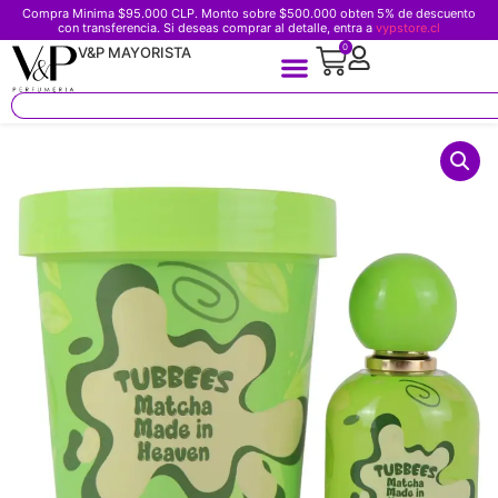
Compra Minima $95.000 CLP. Monto sobre $500.000 obten 5% de descuento
con transferencia. Si deseas comprar al detalle, entra a
vypstore.cl
0
V&P MAYORISTA