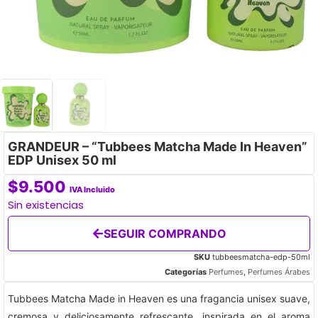
GRANDEUR – “Tubbees Matcha Made In Heaven”
EDP Unisex 50 ml
$
9.500
IVA Incluido
Sin existencias
SEGUIR COMPRANDO
SKU
tubbeesmatcha-edp-50ml
Categorías
Perfumes
,
Perfumes Árabes
Tubbees Matcha Made in Heaven es una fragancia unisex suave,
cremosa y deliciosamente refrescante, inspirada en el aroma