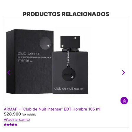
PRODUCTOS RELACIONADOS
ARMAF – “Club de Nuit Intense” EDT Hombre 105 ml
$
28.900
IVA Incluido
Añadir al carrito
Valorado
con
5.00