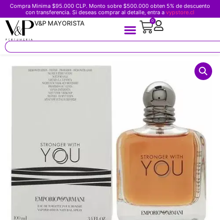
Compra Minima $95.000 CLP. Monto sobre $500.000 obten 5% de descuento
con transferencia. Si deseas comprar al detalle, entra a
vypstore.cl
0
V&P MAYORISTA