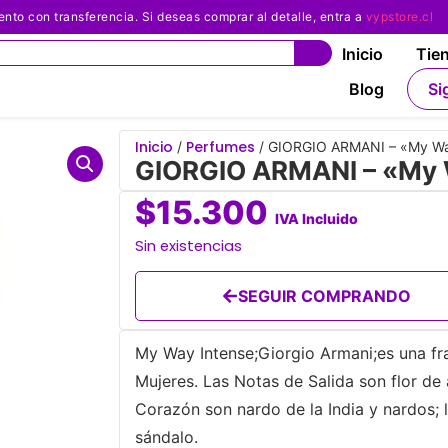
 con transferencia. Si deseas comprar al detalle, entra a
vypstore.cl
Inicio
Tie
Blog
Si
Inicio
Perfumes
/
/ GIORGIO ARMANI – «My Way
GIORGIO ARMANI – «My W
$
15.300
IVA Incluido
Sin existencias
SEGUIR COMPRANDO
My Way Intense;Giorgio Armani;es una fra
Mujeres. Las Notas de Salida son flor de
Corazón son nardo de la India y nardos; 
sándalo.