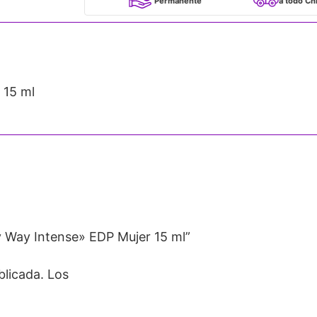
100% Originales
Permanente
a todo Chile
 15 ml
 Way Intense» EDP Mujer 15 ml”
blicada.
Los