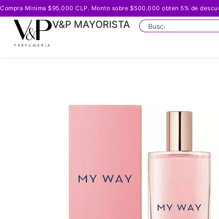
Compra Minima $95.000 CLP. Monto sobre $500.000 obten 5% de descuento
V&P MAYORISTA