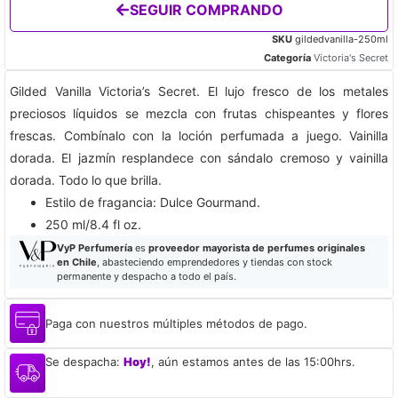
SEGUIR COMPRANDO
SKU
gildedvanilla-250ml
Categoría
Victoria's Secret
Gilded Vanilla Victoria’s Secret. El lujo fresco de los metales
preciosos líquidos se mezcla con frutas chispeantes y flores
frescas. Combínalo con la loción perfumada a juego. Vainilla
dorada. ​El jazmín resplandece con sándalo cremoso y vainilla
dorada. Todo lo que brilla.
Estilo de fragancia: Dulce Gourmand​.
250 ml/8.4 fl oz.
VyP Perfumería
es
proveedor mayorista de perfumes originales
en Chile
, abasteciendo emprendedores y tiendas con stock
permanente y despacho a todo el país.
Paga con nuestros múltiples métodos de pago.
Se despacha:
Hoy!
, aún estamos antes de las 15:00hrs.