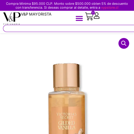
Compra Minima $95.000 CLP. Monto sobre $500.000 obten 5% de descuento
con transferencia. Si deseas comprar al detalle, entra a
vypstore.cl
0
V&P MAYORISTA