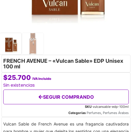
FRENCH AVENUE – «Vulcan Sable» EDP Unisex
100 ml
$
25.700
IVA Incluido
Sin existencias
SEGUIR COMPRANDO
SKU
vulcansable-edp-100ml
Categorías
Perfumes
,
Perfumes Árabes
Vulcan Sable de French Avenue es una fragancia cautivadora
para hombre y mujer que deleita los sentidos con una elegancia