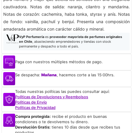
cautivadora. Notas de salida: naranja, cilantro y mandarina.
Notas de corazón: cachemira, haba tonka, styrax y anís. Notas
de fondo: vainilla, pachulí y benjuí. Presenta una composición
amaderada aromática con carácter cálido y mineral.
VyP Perfumería
es
proveedor mayorista de perfumes originales
en Chile
, abasteciendo emprendedores y tiendas con stock
permanente y despacho a todo el país.
Paga con nuestros múltiples métodos de pago.
Se despacha:
Mañana
, hacemos corte a las 15:00hrs.
Todas nuestras políticas las puedes consultar aquí:
Políticas de Devoluciones y Reembolsos
Políticas de Envío
Políticas de Privacidad
Compra protegida:
recibe el producto en buenas
condiciones o te devolvemos tu dinero.
Devolución Gratis:
tienes 10 días desde que recibes tus
productos.