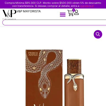
Compra Minima $95.000 CLP. Monto sobre $500.000 obten 5% de descuento
con transferencia. Si deseas comprar al detalle, entra a
vypstore.cl
0
V&P MAYORISTA