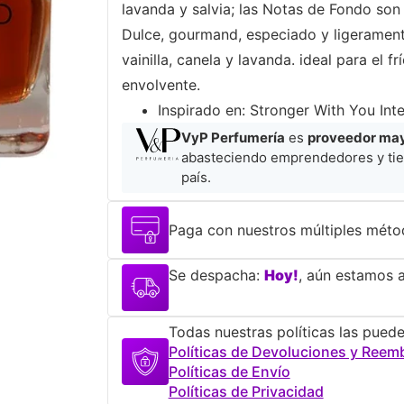
lavanda y salvia; las Notas de Fondo son
Dulce, gourmand, especiado y ligeramen
vainilla, canela y lavanda. ideal para el f
envolvente.
Inspirado en: Stronger With You Int
VyP Perfumería
es
proveedor mayo
abasteciendo emprendedores y tie
país.
Paga con nuestros múltiples méto
Se despacha:
Hoy!
, aún estamos a
Todas nuestras políticas las puede
Políticas de Devoluciones y Reem
Políticas de Envío
Políticas de Privacidad