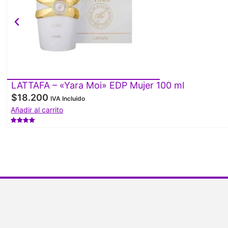
LATTAFA – «Yara Moi» EDP Mujer 100 ml
$
18.200
IVA Incluido
Añadir al carrito
Valorado
con
4.50
de 5