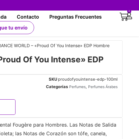
0
nda
Contacto
Preguntas Frecuentes
gue tu envío
ANCE WORLD – «Proud Of You Intense» EDP Hombre
oud Of You Intense» EDP
SKU
proudofyouintense-edp-100ml
Categorías
,
Perfumes
Perfumes Árabes
Oriental Fougère para Hombres. Las Notas de Salida
ioleta; las Notas de Corazón son tófe, canela,