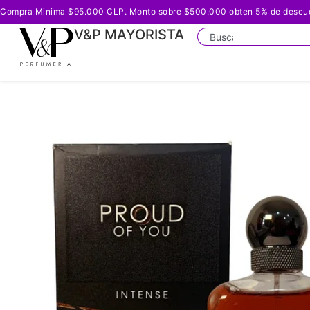
Compra Minima $95.000 CLP. Monto sobre $500.000 obten 5% de descuento
V&P MAYORISTA