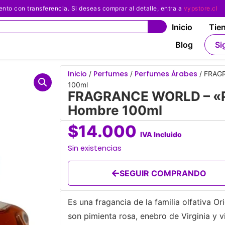
 con transferencia. Si deseas comprar al detalle, entra a
vypstore.cl
Inicio
Tie
Blog
Si
Inicio
Perfumes
Perfumes Árabes
/
/
/ FRAGR
100ml
FRAGRANCE WORLD – «Pr
Hombre 100ml
$
14.000
IVA Incluido
Sin existencias
SEGUIR COMPRANDO
Es una fragancia de la familia olfativa 
son pimienta rosa, enebro de Virginia y v