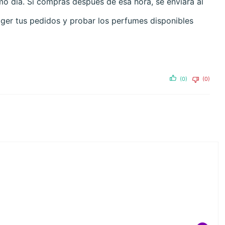
mo día. Si compras después de esa hora, se enviará al
ger tus pedidos y probar los perfumes disponibles
(0)
(0)