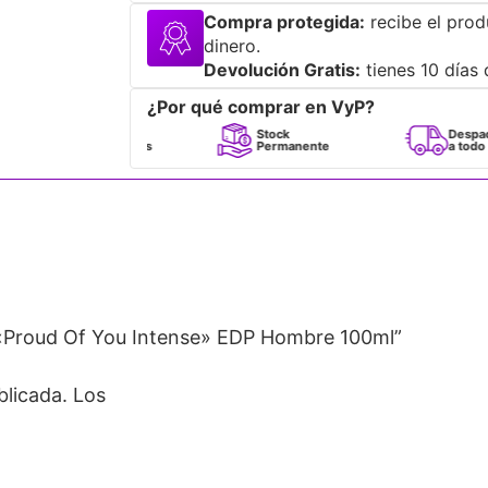
Compra protegida:
recibe el prod
dinero.
Devolución Gratis:
tienes 10 días 
¿Por qué comprar en VyP?
Perfumes
Stock
Despacho
100% Originales
Permanente
a todo Chile
«Proud Of You Intense» EDP Hombre 100ml”
blicada.
Los