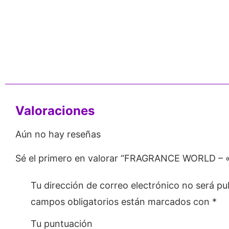
nos de 24
Respaldo para
Proveedor
Emprendedores
Mayorista
Valoraciones
Aún no hay reseñas
Sé el primero en valorar “FRAGRANCE WORLD – 
Tu dirección de correo electrónico no será pu
campos obligatorios están marcados con
*
Tu puntuación