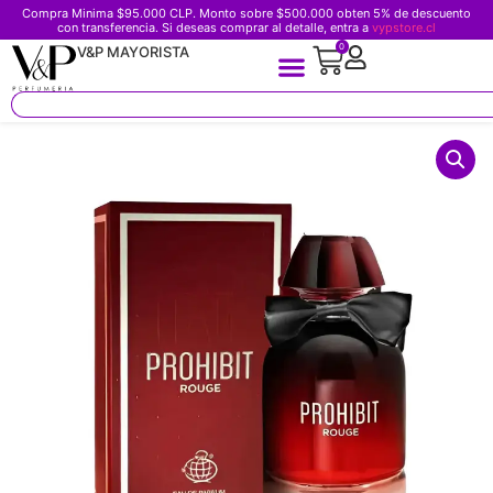
Compra Minima $95.000 CLP. Monto sobre $500.000 obten 5% de descuento
con transferencia. Si deseas comprar al detalle, entra a
vypstore.cl
0
V&P MAYORISTA