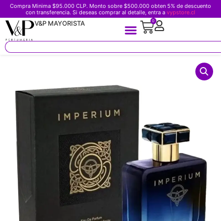
Compra Minima $95.000 CLP. Monto sobre $500.000 obten 5% de descuento
con transferencia. Si deseas comprar al detalle, entra a
vypstore.cl
0
V&P MAYORISTA