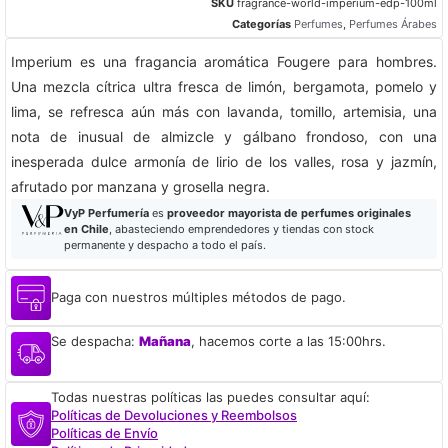
SKU
fragrance-world-imperium-edp-100ml
Categorías
Perfumes
,
Perfumes Árabes
Imperium es una fragancia aromática Fougere para hombres.
Una mezcla cítrica ultra fresca de limón, bergamota, pomelo y
lima, se refresca aún más con lavanda, tomillo, artemisia, una
nota de inusual de almizcle y gálbano frondoso, con una
inesperada dulce armonía de lirio de los valles, rosa y jazmín,
afrutado por manzana y grosella negra.
VyP Perfumería
es
proveedor mayorista de perfumes originales
en Chile
, abasteciendo emprendedores y tiendas con stock
permanente y despacho a todo el país.
Paga con nuestros múltiples métodos de pago.
Se despacha:
Mañana
, hacemos corte a las 15:00hrs.
Todas nuestras políticas las puedes consultar aquí:
Políticas de Devoluciones y Reembolsos
Políticas de Envío