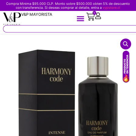
Compra Minima $95.000 CLP. Monto sobre $500.000 obten 5% de descuento
con transferencia. Si deseas comprar al detalle, entra a
vypstore.cl
0
V&P MAYORISTA