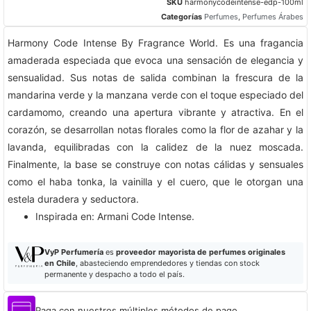
SKU
harmonycodeintense-edp-100ml
Categorías
Perfumes
,
Perfumes Árabes
Harmony Code Intense By Fragrance World. Es una fragancia
amaderada especiada que evoca una sensación de elegancia y
sensualidad. Sus notas de salida combinan la frescura de la
mandarina verde y la manzana verde con el toque especiado del
cardamomo, creando una apertura vibrante y atractiva. En el
corazón, se desarrollan notas florales como la flor de azahar y la
lavanda, equilibradas con la calidez de la nuez moscada.
Finalmente, la base se construye con notas cálidas y sensuales
como el haba tonka, la vainilla y el cuero, que le otorgan una
estela duradera y seductora.
​Inspirada en: Armani Code Intense.
VyP Perfumería
es
proveedor mayorista de perfumes originales
en Chile
, abasteciendo emprendedores y tiendas con stock
permanente y despacho a todo el país.
Paga con nuestros múltiples métodos de pago.