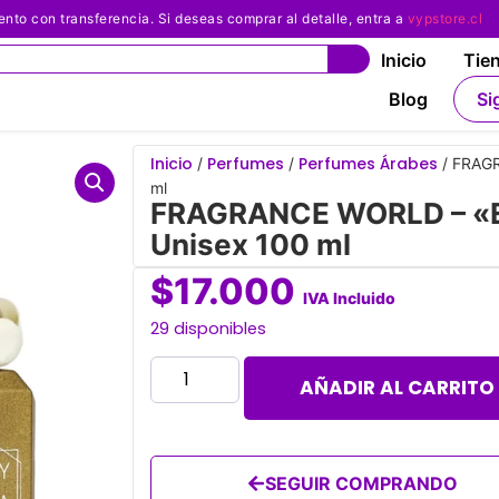
 con transferencia. Si deseas comprar al detalle, entra a
vypstore.cl
Inicio
Tie
Blog
Si
Inicio
Perfumes
Perfumes Árabes
/
/
/ FRAGR
ml
FRAGRANCE WORLD – «El
Unisex 100 ml
$
17.000
IVA Incluido
29 disponibles
AÑADIR AL CARRITO
SEGUIR COMPRANDO