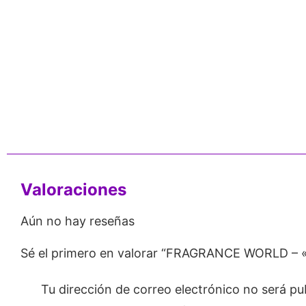
nos de 24
Respaldo para
Proveedor
Emprendedores
Mayorista
Valoraciones
Aún no hay reseñas
Sé el primero en valorar “FRAGRANCE WORLD – «E
Tu dirección de correo electrónico no será pu