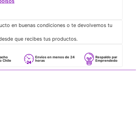
bolsos
ucto en buenas condiciones o te devolvemos tu
desde que recibes tus productos.
Envíos en menos de 24
Respaldo para
horas
Emprendedores