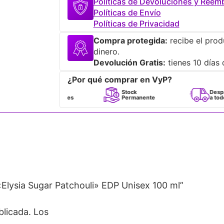
Políticas de Devoluciones y Reem
Políticas de Envío
Políticas de Privacidad
Compra protegida:
recibe el prod
dinero.
Devolución Gratis:
tienes 10 días 
¿Por qué comprar en VyP?
Perfumes
Stock
Despacho
100% Originales
Permanente
a todo Chile
lysia Sugar Patchouli» EDP Unisex 100 ml”
blicada.
Los