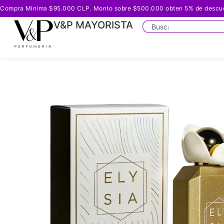
Compra Minima $95.000 CLP. Monto sobre $500.000 obten 5% de descuento
V&P MAYORISTA