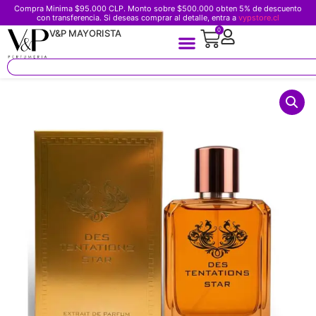
Compra Minima $95.000 CLP. Monto sobre $500.000 obten 5% de descuento
con transferencia. Si deseas comprar al detalle, entra a
vypstore.cl
0
V&P MAYORISTA