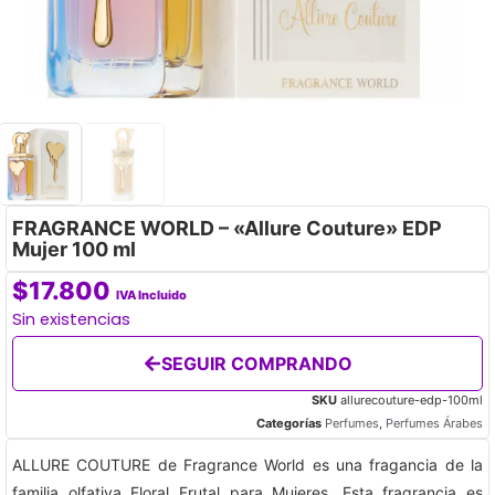
FRAGRANCE WORLD – «Allure Couture» EDP
Mujer 100 ml
$
17.800
IVA Incluido
Sin existencias
SEGUIR COMPRANDO
SKU
allurecouture-edp-100ml
Categorías
Perfumes
,
Perfumes Árabes
ALLURE COUTURE de Fragrance World es una fragancia de la
familia olfativa Floral Frutal para Mujeres. Esta fragrancia es