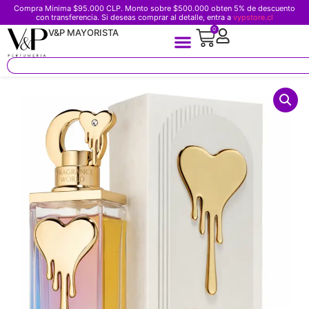
Compra Minima $95.000 CLP. Monto sobre $500.000 obten 5% de descuento
con transferencia. Si deseas comprar al detalle, entra a
vypstore.cl
0
V&P MAYORISTA