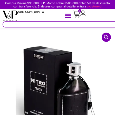
Compra Minima $95.000 CLP. Monto sobre $500.000 obten 5% de descuento
con transferencia. Si deseas comprar al detalle, entra a
vypstore.cl
0
V&P MAYORISTA