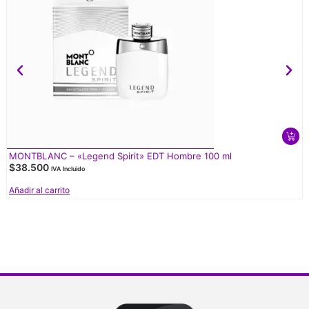
MONTBLANC – «Legend Spirit» EDT Hombre 100 ml
$
38.500
IVA Incluido
Añadir al carrito
V
d