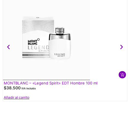
MONTBLANC – «Legend Spirit» EDT Hombre 100 ml
$
38.500
IVA Incluido
Añadir al carrito
V
d