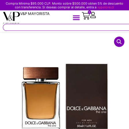
Compra Minima $95.000 CLP. Monto sobre $500.000 obten 5% de descuento
con transferencia. Si deseas comprar al detalle, entra a
vypstore.cl
0
V&P MAYORISTA