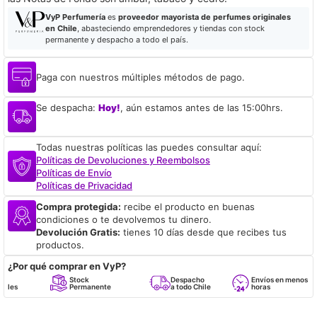
VyP Perfumería
es
proveedor mayorista de perfumes originales
en Chile
, abasteciendo emprendedores y tiendas con stock
permanente y despacho a todo el país.
Paga con nuestros múltiples métodos de pago.
Se despacha:
Hoy!
, aún estamos antes de las 15:00hrs.
Todas nuestras políticas las puedes consultar aquí:
Políticas de Devoluciones y Reembolsos
Políticas de Envío
Políticas de Privacidad
Compra protegida:
recibe el producto en buenas
condiciones o te devolvemos tu dinero.
Devolución Gratis:
tienes 10 días desde que recibes tus
productos.
¿Por qué comprar en VyP?
Stock
Despacho
Envíos en menos de 24
Permanente
a todo Chile
horas