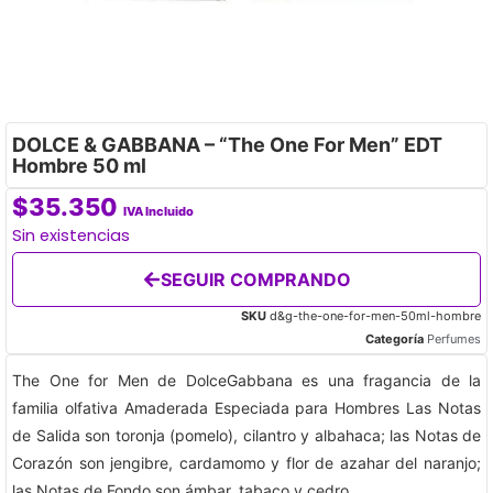
DOLCE & GABBANA – “The One For Men” EDT
Hombre 50 ml
$
35.350
IVA Incluido
Sin existencias
SEGUIR COMPRANDO
SKU
d&g-the-one-for-men-50ml-hombre
Categoría
Perfumes
The One for Men de DolceGabbana es una fragancia de la
familia olfativa Amaderada Especiada para Hombres Las Notas
de Salida son toronja (pomelo), cilantro y albahaca; las Notas de
Corazón son jengibre, cardamomo y flor de azahar del naranjo;
las Notas de Fondo son ámbar, tabaco y cedro.