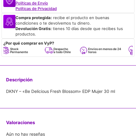
Políticas de Envío
Políticas de Privacidad
Compra protegida:
recibe el producto en buenas
condiciones o te devolvemos tu dinero.
Devolución Gratis:
tienes 10 días desde que recibes tus
productos.
¿Por qué comprar en VyP?
Stock
Despacho
Envíos en menos de 24
Re
Permanente
a todo Chile
horas
Em
Descripción
DKNY – «Be Delicious Fresh Blossom» EDP Mujer 30 ml
Valoraciones
Aún no hay reseñas