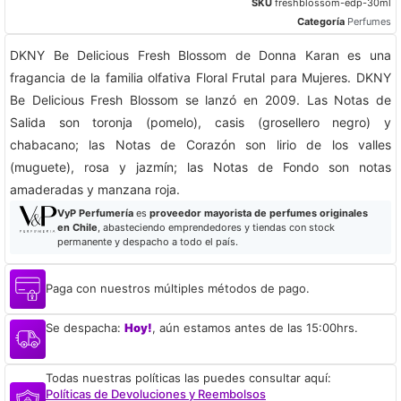
SKU
freshblossom-edp-30ml
Categoría
Perfumes
DKNY Be Delicious Fresh Blossom de Donna Karan es una
fragancia de la familia olfativa Floral Frutal para Mujeres. DKNY
Be Delicious Fresh Blossom se lanzó en 2009. Las Notas de
Salida son toronja (pomelo), casis (grosellero negro) y
chabacano; las Notas de Corazón son lirio de los valles
(muguete), rosa y jazmín; las Notas de Fondo son notas
amaderadas y manzana roja.
VyP Perfumería
es
proveedor mayorista de perfumes originales
en Chile
, abasteciendo emprendedores y tiendas con stock
permanente y despacho a todo el país.
Paga con nuestros múltiples métodos de pago.
Se despacha:
Hoy!
, aún estamos antes de las 15:00hrs.
Todas nuestras políticas las puedes consultar aquí:
Políticas de Devoluciones y Reembolsos