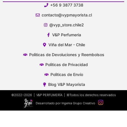
+56 9 3877 3738
contacto@vypmayorista.cl
@vyp_store.chile2
V&P Perfumeria
Viña del Mar - Chile
Polìticas de Devoluciones y Reembolsos
Polìticas de Privacidad
Polìticas de Envío
Blog V&P Mayorista
©2022~2026 | V&P PERFUMERÍA | ©Todos los derechos reservados
Desarrollado por Ingenia Grupo Creativo