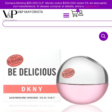
Compra Minima $95.000 CLP. Monto sobre $500.000 obten 5% de descuento
con transferencia. Si deseas comprar al detalle, entra a
vypstore.cl
0
V&P MAYORISTA