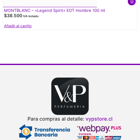
MONTBLANC – «Legend Spirit» EDT Hombre 100 ml
$
38.500
IVA Incluido
Añadir al carrito
V
d
Para compras al detalle:
vypstore.cl