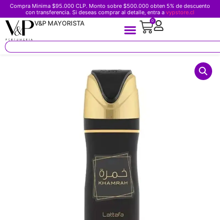
Compra Minima $95.000 CLP. Monto sobre $500.000 obten 5% de descuento
con transferencia. Si deseas comprar al detalle, entra a
vypstore.cl
0
V&P MAYORISTA