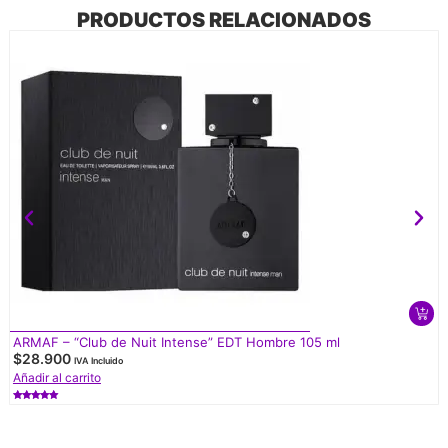
PRODUCTOS RELACIONADOS
ARMAF – “Club de Nuit Intense” EDT Hombre 105 ml
$
28.900
IVA Incluido
Añadir al carrito
Valorado
con
5.00
de 5