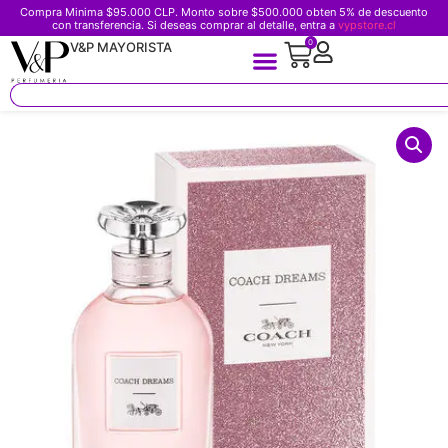
Compra Minima $95.000 CLP. Monto sobre $500.000 obten 5% de descuento
con transferencia. Si deseas comprar al detalle, entra a
vypstore.cl
0
V&P MAYORISTA