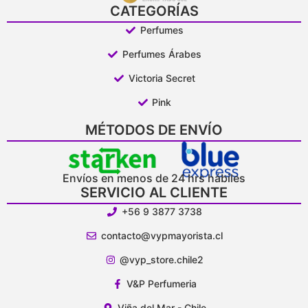
CATEGORÍAS
Perfumes
Perfumes Árabes
Victoria Secret
Pink
MÉTODOS DE ENVÍO
Envíos en menos de 24 hrs hábiles
SERVICIO AL CLIENTE
+56 9 3877 3738
contacto@vypmayorista.cl
@vyp_store.chile2
V&P Perfumeria
Viña del Mar - Chile