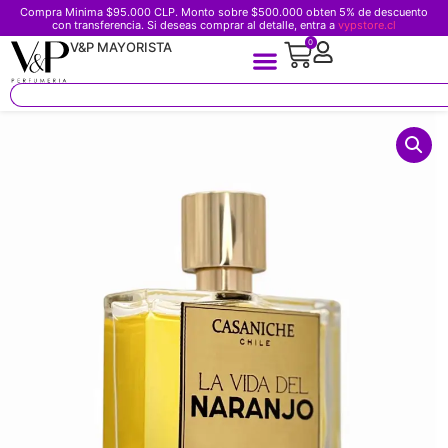
Compra Minima $95.000 CLP. Monto sobre $500.000 obten 5% de descuento
con transferencia. Si deseas comprar al detalle, entra a
vypstore.cl
0
V&P MAYORISTA