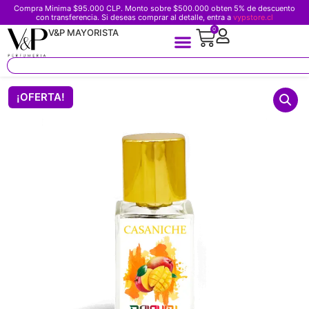
Compra Minima $95.000 CLP. Monto sobre $500.000 obten 5% de descuento
con transferencia. Si deseas comprar al detalle, entra a
vypstore.cl
0
V&P MAYORISTA
¡OFERTA!