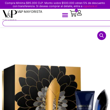
Compra Minima $95.000 CLP. Monto sobre $500.000 obten 5% de descuento
con transferencia. Si deseas comprar al detalle, entra a
vypstore.cl
0
V&P MAYORISTA