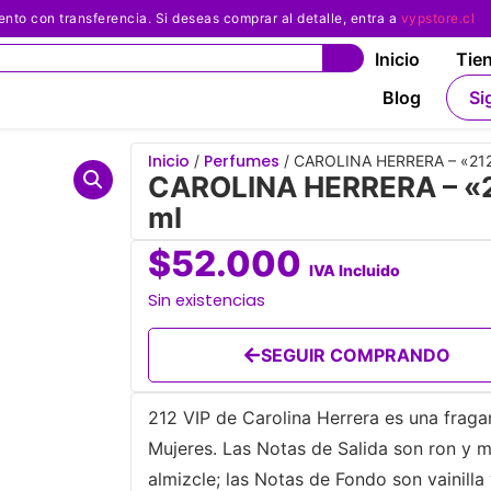
 con transferencia. Si deseas comprar al detalle, entra a
vypstore.cl
Inicio
Tie
Blog
Si
Inicio
Perfumes
/
/ CAROLINA HERRERA – «212 
CAROLINA HERRERA – «21
ml
$
52.000
IVA Incluido
Sin existencias
SEGUIR COMPRANDO
212 VIP de Carolina Herrera es una fragan
Mujeres. Las Notas de Salida son ron y 
almizcle; las Notas de Fondo son vainilla