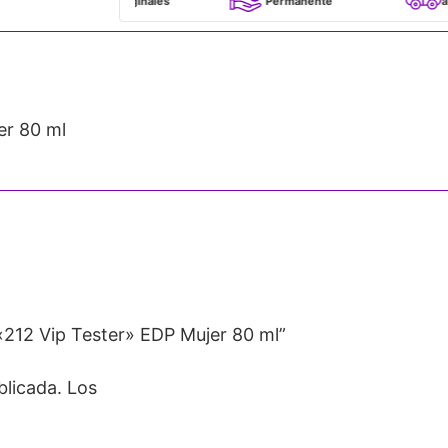
100% Originales
Permanente
a todo Chile
r 80 ml
212 Vip Tester» EDP Mujer 80 ml”
blicada.
Los