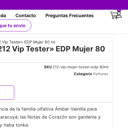
0
nda
Contacto
Preguntas Frecuentes
gue tu envío
Vip Tester» EDP Mujer 80 ml
2 Vip Tester» EDP Mujer 80
SKU
212-vip-mujer-tester-edp-80ml
Categoría
Perfumes
cia de la familia olfativa Ámbar Vainilla para
maracuyá; las Notas de Corazón son gardenia y
 y haba tonka.