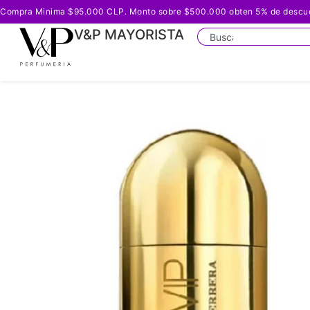
Compra Minima $95.000 CLP. Monto sobre $500.000 obten 5% de descuento
V&P MAYORISTA